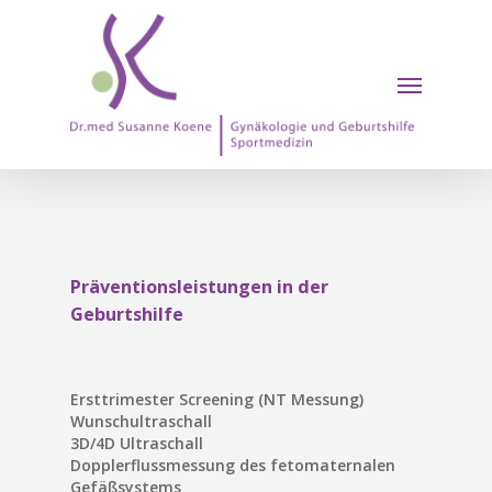
Skip
to
main
Menu
content
Präventionsleistungen in der
Geburtshilfe
Ersttrimester Screening (NT Messung)
Wunschultraschall
3D/4D Ultraschall
Dopplerflussmessung des fetomaternalen
Gefäßsystems